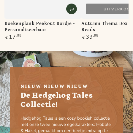
UITVERKOC
Boekenplank Peekout Bordje -
Autumn Thema Box - 
Personaliseerbaar
Reads
Normale
Normale
17
,95
39
,95
€
€
prijs
prijs
NIEUW NIEUW NIEUW
De Hedgehog Tales
Collectie!
Hedgehog Tales is een cozy bookish collectie
met onze twee nieuwe egelkarakters: Hobble
& Hazel, gemaakt om een beetje extra op te