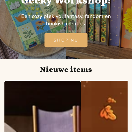
Geeky Workshop!
Een cozy plek vol fantasy, fandom en
bookish creaties.
SHOP NU
Nieuwe items